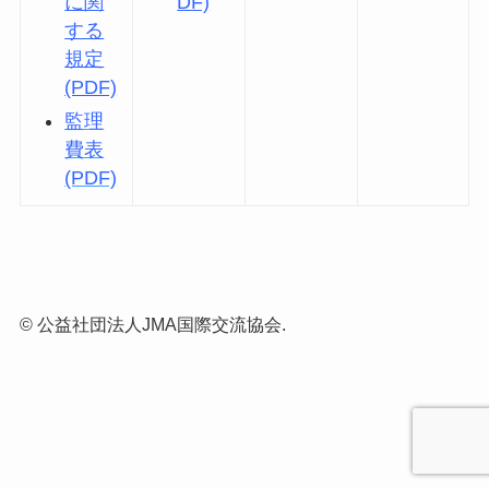
に関
DF)
する
規定
(PDF)
監理
費表
(PDF)
©
公益社団法人JMA国際交流協会.