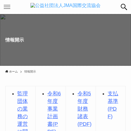
情報開示
ホーム
情報開示
監理
令和6
令和5
支払
団体
年度
年度
基準
の業
事業
財務
(PD
務の
計画
諸表
F)
運営
書(P
(PDF)